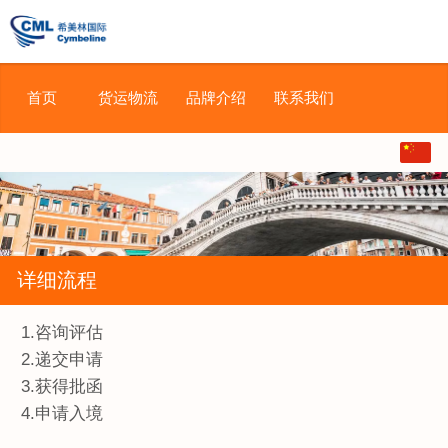
希美林国际
首页
货运物流
品牌介绍
联系我们
中文
English
日本語
详细流程
1.咨询评估
2.递交申请
3.获得批函
4.申请入境